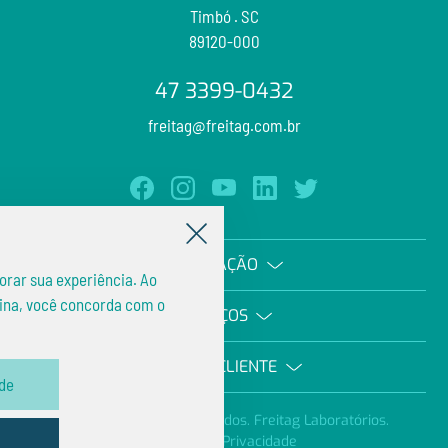
Timbó . SC
89120-000
47 3399-0432
freitag@freitag.com.br
Facebook
Instagram
YouTube
LinkedIn
Twitter
NAVEGAÇÃO
orar sua experiência. Ao
ina, você concorda com o
SERVIÇOS
ÁREA DO CLIENTE
ade
Todos os direiros reservados.
Freitag Laboratórios.
Política de Privacidade